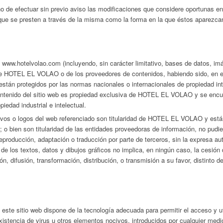
e efectuar sin previo aviso las modificaciones que considere oportunas en
s que se presten a través de la misma como la forma en la que éstos aparezca
 www.hotelvolao.com (incluyendo, sin carácter limitativo, bases de datos, imá
de HOTEL EL VOLAO o de los proveedores de contenidos, habiendo sido, en est
stán protegidos por las normas nacionales o internacionales de propiedad inte
ontenido del sitio web es propiedad exclusiva de HOTEL EL VOLAO y se encue
iedad industrial e intelectual.
ntivos o logos del web referenciado son titularidad de HOTEL EL VOLAO y est
s; o bien son titularidad de las entidades proveedoras de información, no pudie
reproducción, adaptación o traducción por parte de terceros, sin la expresa auto
de los textos, datos y dibujos gráficos no implica, en ningún caso, la cesión 
n, difusión, transformación, distribución, o transmisión a su favor, distinto 
e sitio web dispone de la tecnología adecuada para permitir el acceso y ut
xistencia de virus u otros elementos nocivos, introducidos por cualquier medi