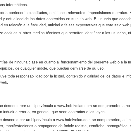
mas informáticos.
odría contener inexactitudes, omisiones relevantes, imprecisiones o errata
tud y actualidad de los datos contenidos en su sitio web. El usuario que ac
en relación a la fiabilidad, utilidad o falsas expectativas que este sitio web 
a cookies ni otros medios técnicos que permitan identificar a los usuarios, ni
s de ninguna clase en cuanto al funcionamiento del presente web o a la in
rjuicios, de cualquier índole, que puedan derivarse de su uso.
toda responsabilidad por la licitud, contenido y calidad de los datos e inf
 web.
que deseen crear un hipervínculo a www.hotelvolao.com se comprometen a no r
 inducir a error o, en general, que sean contrarias a las leyes.
 que deseen crear un hipervínculo a www.hotelvolao.com se comprometen, asim
s, manifestaciones o propaganda de índole racista, xenófoba, pornográfica, de