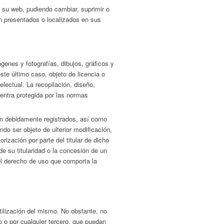
 su web, pudiendo cambiar, suprimir o
n presentados o localizados en sus
genes y fotografías, dibujos, gráficos y
e último caso, objeto de licencia o
lectual. La recopilación, diseño,
ntra protegida por las normas
án debidamente registrados, así como
ndo ser objeto de ulterior modificación,
rización por parte del titular de dicho
de su titularidad o la concesión de un
del derecho de uso que comporta la
ilización del mismo. No obstante, no
o o por cualquier tercero, que puedan